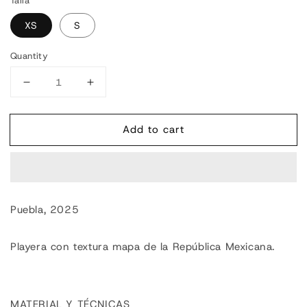
Talla
XS
S
Quantity
Decrease
Increase
quantity
quantity
for
for
Add to cart
Fábrica
Fábrica
de
de
punto
punto
Playera
Playera
México
México
Puebla, 2025
Playera con textura mapa de la República Mexicana.
MATERIAL Y TÉCNICAS