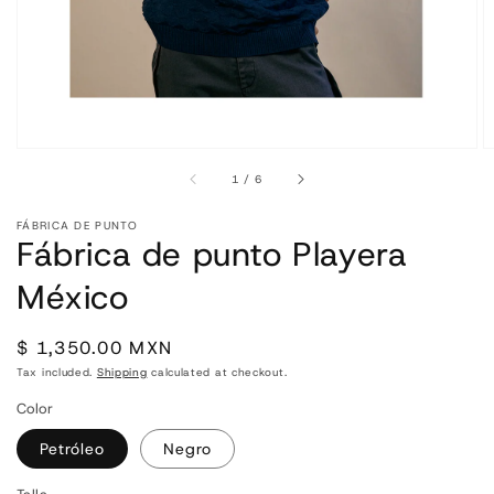
of
1
/
6
FÁBRICA DE PUNTO
Fábrica de punto Playera
México
Regular
$ 1,350.00 MXN
price
Tax included.
Shipping
calculated at checkout.
Color
Petróleo
Negro